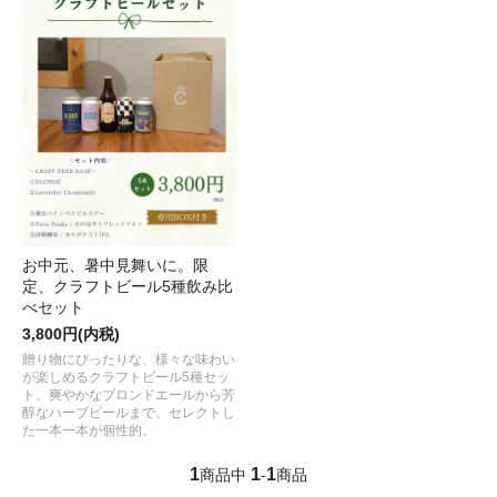
お中元、暑中見舞いに。限
定、クラフトビール5種飲み比
べセット
3,800円(内税)
贈り物にぴったりな、様々な味わい
が楽しめるクラフトビール5種セッ
ト。爽やかなブロンドエールから芳
醇なハーブビールまで、セレクトし
た一本一本が個性的。
1
1
1
商品中
-
商品